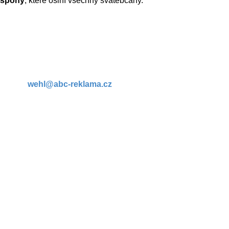
spony
, které oslní všechny svatebčany.
Kontakt:
WEHL, spol. s r.o., Vaňkova 945/38
CZ 724 00, Ostrava –Stará Bělá
tel: +420 603 492 360
e-mail:
wehl@abc-reklama.cz
web: www.abc-reklama.cz