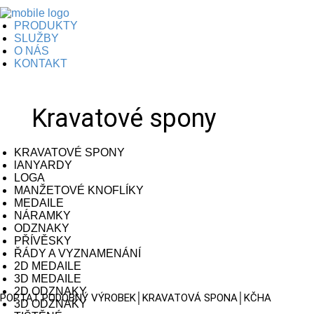
PRODUKTY
SLUŽBY
O NÁS
KONTAKT
Kravatové spony
KRAVATOVÉ SPONY
lANYARDY
LOGA
MANŽETOVÉ KNOFLÍKY
MEDAILE
NÁRAMKY
ODZNAKY
PŘÍVĚSKY
ŘÁDY A VYZNAMENÁNÍ
2D MEDAILE
3D MEDAILE
2D ODZNAKY
POPTAT PODOBNÝ VÝROBEK│KRAVATOVÁ SPONA│KČHA
3D ODZNAKY