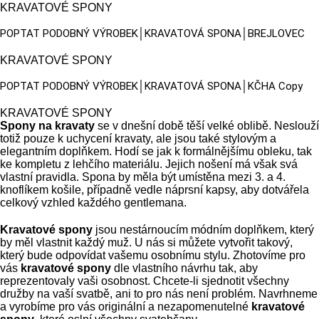
KRAVATOVÉ SPONY
POPTAT PODOBNÝ VÝROBEK│KRAVATOVÁ SPONA│BREJLOVEC
KRAVATOVÉ SPONY
POPTAT PODOBNÝ VÝROBEK│KRAVATOVÁ SPONA│KČHA Copy
KRAVATOVÉ SPONY
Spony na kravaty
se v dnešní době těší velké oblibě. Neslouží
totiž pouze k uchycení kravaty, ale jsou také stylovým a
elegantním doplňkem. Hodí se jak k formálnějšímu obleku, tak
ke kompletu z lehčího materiálu. Jejich nošení má však svá
vlastní pravidla. Spona by měla být umístěna mezi 3. a 4.
knoflíkem košile, případně vedle náprsní kapsy, aby dotvářela
celkový vzhled každého gentlemana.
Kravatové spony
jsou nestárnoucím módním doplňkem, který
by měl vlastnit každý muž. U nás si můžete vytvořit takový,
který bude odpovídat vašemu osobnímu stylu. Zhotovíme pro
vás
kravatové spony
dle vlastního návrhu tak, aby
reprezentovaly vaši osobnost. Chcete-li sjednotit všechny
družby na vaší svatbě, ani to pro nás není problém. Navrhneme
a vyrobíme pro vás originální a nezapomenutelné
kravatové